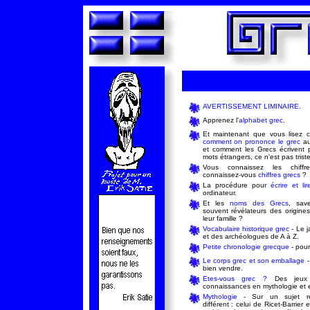
AVERTISSEMENT LIMINAIRE
.
Apprenez l'
alphabet grec
.
Et maintenant que vous lisez c
comment on prononce le grec
au
et comment les Grecs écrivent 
mots étrangers, ce n'est pas triste
Vous connaissez les chiffr
connaissez-vous
chiffres grecs
?
La procédure pour
écrire et li
ordinateur.
Et les
noms des Grecs
, save
souvent révélateurs des origin
leur famille ?
Vocabulaire historique grec
- Le j
et des archéologues de A à Z.
Petite chronologie grecque
- pour
Le corps grec et son emballage
-
bien vendre.
Etes-vous grec ?
Des jeux 
connaissances en mythologie et 
Mythologie
- Sur un sujet re
différent : celui de Ricet-Barrier