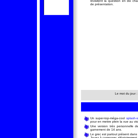
revisitent la question en dix ch
de présentation.
Le mot du jour 
Un super-top-méga-cool
splash-
pour en mettre plein la vue au visi
Une version très personnelle de
garnement de 14 ans.
Le grec est partout présent dans 
Jouez à composer aléatoirement