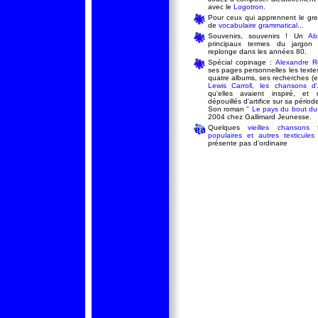
avec le
Logotron
.
Pour ceux qui apprennent le gr
de
vocabulaire grammatical
...
Souvenirs, souvenirs ! Un
Ab
principaux termes du jargon 
replonge dans les années 80.
Spécial copinage :
Alexandre R
ses pages personnelles les texte
quatre albums, ses recherches (et
Lewis
Carroll
,
les chansons
d'
qu'elles avaient inspiré, e
dépouillés d'artifice sur sa périod
Son roman
" Le pays du bout du l
2004 chez Gallimard Jeunesse.
Quelques
vieilles chansons 
populaires et autres texticules
présente pas d'ordinaire